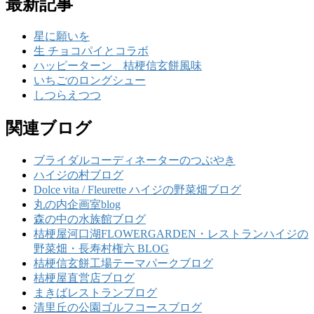
最新記事
星に願いを
生 チョコパイとコラボ
ハッピーターン 桔梗信玄餅風味
いちごのロングシュー
しつらえつつ
関連ブログ
ブライダルコーディネーターのつぶやき
ハイジの村ブログ
Dolce vita / Fleurette ハイジの野菜畑ブログ
丸の内企画室blog
森の中の水族館ブログ
桔梗屋河口湖FLOWERGARDEN・レストランハイジの
野菜畑・長寿村権六 BLOG
桔梗信玄餅工場テーマパークブログ
桔梗屋直営店ブログ
まきばレストランブログ
清里丘の公園ゴルフコースブログ