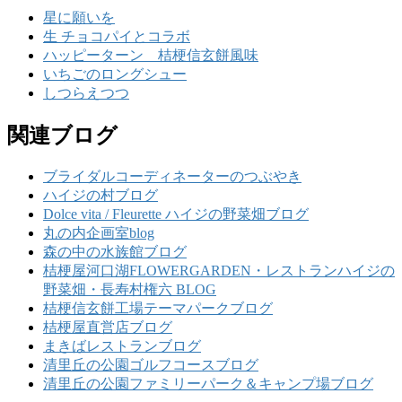
星に願いを
生 チョコパイとコラボ
ハッピーターン 桔梗信玄餅風味
いちごのロングシュー
しつらえつつ
関連ブログ
ブライダルコーディネーターのつぶやき
ハイジの村ブログ
Dolce vita / Fleurette ハイジの野菜畑ブログ
丸の内企画室blog
森の中の水族館ブログ
桔梗屋河口湖FLOWERGARDEN・レストランハイジの
野菜畑・長寿村権六 BLOG
桔梗信玄餅工場テーマパークブログ
桔梗屋直営店ブログ
まきばレストランブログ
清里丘の公園ゴルフコースブログ
清里丘の公園ファミリーパーク＆キャンプ場ブログ