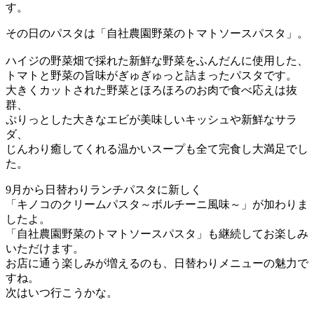
す。
その日のパスタは「自社農園野菜のトマトソースパスタ」。
ハイジの野菜畑で採れた新鮮な野菜をふんだんに使用した、
トマトと野菜の旨味がぎゅぎゅっと詰まったパスタです。
大きくカットされた野菜とほろほろのお肉で食べ応えは抜
群、
ぷりっとした大きなエビが美味しいキッシュや新鮮なサラ
ダ、
じんわり癒してくれる温かいスープも全て完食し大満足でし
た。
9月から日替わりランチパスタに新しく
「キノコのクリームパスタ～ボルチーニ風味～」が加わりま
したよ。
「自社農園野菜のトマトソースパスタ」も継続してお楽しみ
いただけます。
お店に通う楽しみが増えるのも、日替わりメニューの魅力で
すね。
次はいつ行こうかな。