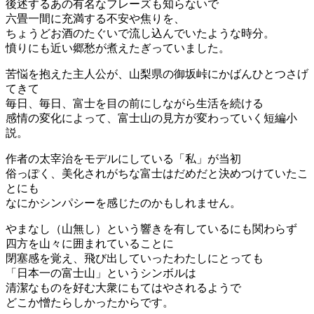
後述するあの有名なフレーズも知らないで
六畳一間に充満する不安や焦りを、
ちょうどお酒のたぐいで流し込んでいたような時分。
憤りにも近い郷愁が煮えたぎっていました。
苦悩を抱えた主人公が、山梨県の御坂峠にかばんひとつさげ
てきて
毎日、毎日、富士を目の前にしながら生活を続ける
感情の変化によって、富士山の見方が変わっていく短編小
説。
作者の太宰治をモデルにしている「私」が当初
俗っぽく、美化されがちな富士はだめだと決めつけていたこ
とにも
なにかシンパシーを感じたのかもしれません。
やまなし（山無し）という響きを有しているにも関わらず
四方を山々に囲まれていることに
閉塞感を覚え、飛び出していったわたしにとっても
「日本一の富士山」というシンボルは
清潔なものを好む大衆にもてはやされるようで
どこか憎たらしかったからです。