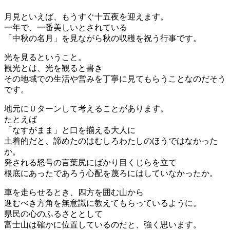
月見といえば、もうすぐ十五夜を迎えます。
一年で、一番美しいとされている
「中秋の名月」を見ながら秋の収穫を祝う行事です。
光を見るということ。
観光とは、光を観ると書き
その地域での生活や営みを丁寧に見てもらうことなのだそう
です。
地元にＵターンして考えることがあります。
たとえば
「なすがまま」と口を揃える大人に
土着的だと、諦めたのはむしろわたしのほうではなかった
か。
発される怒号の言葉尻にばかり目くじらを立て
根底にあったであろう心配を蔑ろにはしていなかったか。
車を走らせるとき、四方を囲む山から
進むべき方角を無意識に教えてもらっているように。
県民の心のふるさととして
富士山は確かに位置しているのだと、強く思います。