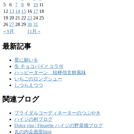
5
6
7
8
9
10
11
12
13
14
15
16
17
18
19
20
21
22
23
24
25
26
27
28
29
30
31
« 9月
11月 »
最新記事
星に願いを
生 チョコパイとコラボ
ハッピーターン 桔梗信玄餅風味
いちごのロングシュー
しつらえつつ
関連ブログ
ブライダルコーディネーターのつぶやき
ハイジの村ブログ
Dolce vita / Fleurette ハイジの野菜畑ブログ
丸の内企画室blog