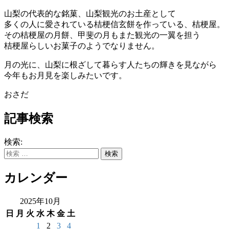
山梨の代表的な銘菓、山梨観光のお土産として
多くの人に愛されている桔梗信玄餅を作っている、桔梗屋。
その桔梗屋の月餅、甲斐の月もまた観光の一翼を担う
桔梗屋らしいお菓子のようでなりません。
月の光に、山梨に根ざして暮らす人たちの輝きを見ながら
今年もお月見を楽しみたいです。
おさだ
記事検索
検索:
カレンダー
2025年10月
日
月
火
水
木
金
土
1
2
3
4