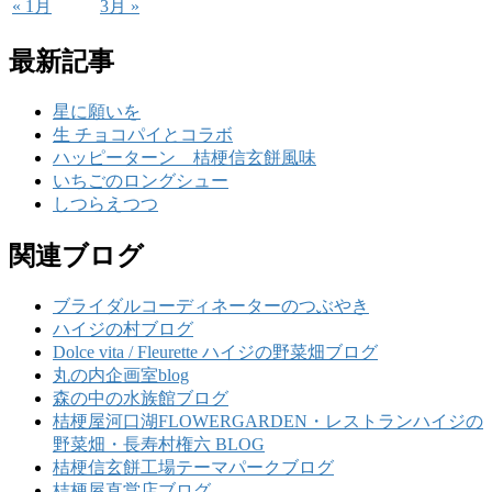
« 1月
3月 »
最新記事
星に願いを
生 チョコパイとコラボ
ハッピーターン 桔梗信玄餅風味
いちごのロングシュー
しつらえつつ
関連ブログ
ブライダルコーディネーターのつぶやき
ハイジの村ブログ
Dolce vita / Fleurette ハイジの野菜畑ブログ
丸の内企画室blog
森の中の水族館ブログ
桔梗屋河口湖FLOWERGARDEN・レストランハイジの
野菜畑・長寿村権六 BLOG
桔梗信玄餅工場テーマパークブログ
桔梗屋直営店ブログ