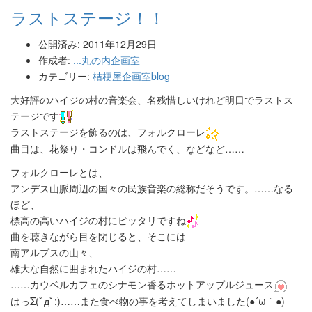
ラストステージ！！
公開済み: 2011年12月29日
作成者:
...丸の内企画室
カテゴリー:
桔梗屋企画室blog
大好評のハイジの村の音楽会、名残惜しいけれど明日でラストス
テージです
ラストステージを飾るのは、フォルクローレ
曲目は、花祭り・コンドルは飛んでく、などなど……
フォルクローレとは、
アンデス山脈周辺の国々の民族音楽の総称だそうです。……なる
ほど、
標高の高いハイジの村にピッタリですね
曲を聴きながら目を閉じると、そこには
南アルプスの山々、
雄大な自然に囲まれたハイジの村……
……カウベルカフェのシナモン香るホットアップルジュース
はっΣ(ﾟдﾟ;)……また食べ物の事を考えてしまいました(●´ω｀●)