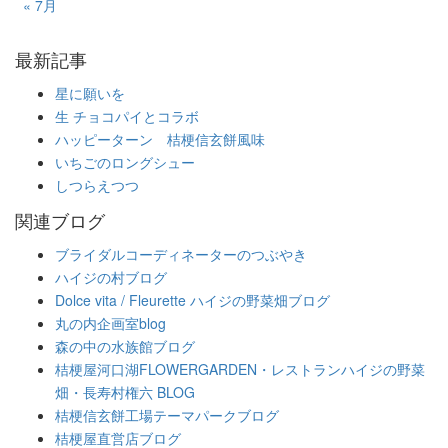
« 7月
最新記事
星に願いを
生 チョコパイとコラボ
ハッピーターン 桔梗信玄餅風味
いちごのロングシュー
しつらえつつ
関連ブログ
ブライダルコーディネーターのつぶやき
ハイジの村ブログ
Dolce vita / Fleurette ハイジの野菜畑ブログ
丸の内企画室blog
森の中の水族館ブログ
桔梗屋河口湖FLOWERGARDEN・レストランハイジの野菜
畑・長寿村権六 BLOG
桔梗信玄餅工場テーマパークブログ
桔梗屋直営店ブログ