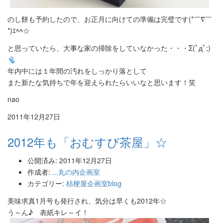
のし餅も予約したので、お正月に向けての準備は完璧です(*￣∇￣
*)ｴﾍﾍ☆
と思っていたら、大事な家の掃除をしていなかった・・・Σ(ﾟдﾟ;)
年内中には１年間の汚れをしっかり落として
また新たな気持ちで年を迎えられたらいいなと思います！笑
nao
2011年12月27日
2012年も「おむすび茶屋」☆
公開済み: 2011年12月27日
作成者:
...丸の内企画室
カテゴリー:
桔梗屋企画室blog
美味求真1月号も発行され、気分は早くも2012年☆
う～ん♪ 表紙キレ～イ！