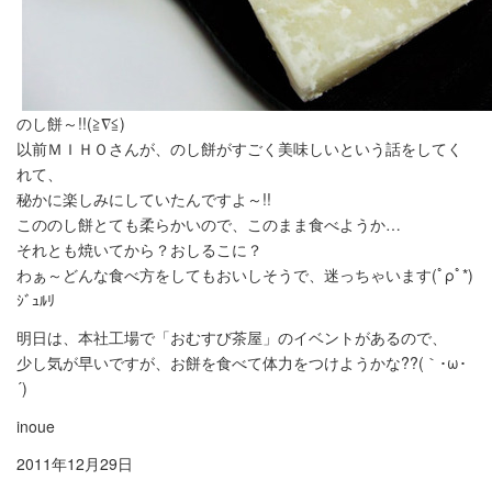
のし餅～!!(≧∇≦)
以前ＭＩＨＯさんが、のし餅がすごく美味しいという話をしてく
れて、
秘かに楽しみにしていたんですよ～!!
こののし餅とても柔らかいので、このまま食べようか…
それとも焼いてから？おしるこに？
わぁ～どんな食べ方をしてもおいしそうで、迷っちゃいます(ﾟρﾟ*)
ｼﾞｭﾙﾘ
明日は、本社工場で「おむすび茶屋」のイベントがあるので、
少し気が早いですが、お餅を食べて体力をつけようかな??(｀･ω･
´)
inoue
2011年12月29日