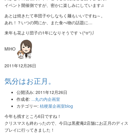
イベント開催側ですが、密かに楽しみにしています♫
あとは焼きたて串団子やしなちく麺もいいですね～。
あれ！？いつの間にか、また食べ物の話題に…
来年も花より団子の1年になりそうですヽ(^o^)丿
MIHO
2011年12月26日
気分はお正月。
公開済み: 2011年12月26日
作成者:
...丸の内企画室
カテゴリー:
桔梗屋企画室blog
今年も残すところ6日ですね！
クリスマスも終わったので、今日は黒蜜庵2店舗にお正月のディス
プレイに行ってきました！