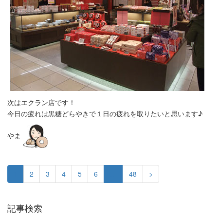
次はエクラン店です！
今日の疲れは黒糖どらやきで１日の疲れを取りたいと思います♪
やま
1
2
3
4
5
6
…
48
>
記事検索