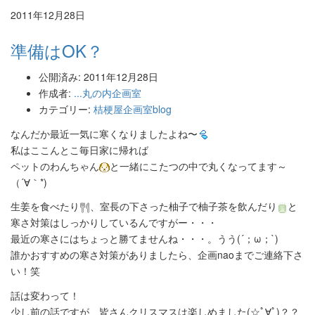
2011年12月28日
準備はOK？
公開済み: 2011年12月28日
作成者:
...丸の内企画室
カテゴリー:
桔梗屋企画室blog
なんだか最近一気に寒くなりましたよね〜
私はここんとこ毎日家に帰れば
ペットのわんちゃん
と一緒にこたつの中で丸くなってます～
（´∀｀*)
生姜を食べたり
、室長の下さった柚子で柚子茶を飲んだり
と
寒さ対策はしっかりしているんですがー・・・
最近の寒さにはちょっと勝てませんね・・・。うう(´；ω；`)
誰かおすすめの寒さ対策がありましたら、企画naoまでご連絡下さ
い！笑
話は変わって！
少し前の話ですが、皆さんクリスマスは楽しめました(☆ﾟ∀ﾟ)？？