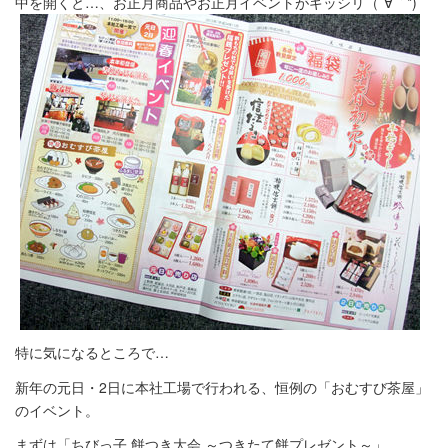
中を開くと…、お正月商品やお正月イベントがギッシリ（´∀｀*)
特に気になるところで…
新年の元日・2日に本社工場で行われる、恒例の「おむすび茶屋」
のイベント。
まずは「ちびっ子 餅つき大会 ～つきたて餅プレゼント～」