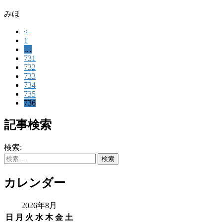
みほ
<
1
…
731
732
733
734
735
736
記事検索
検索:
カレンダー
2026年8月
日
月
火
水
木
金
土