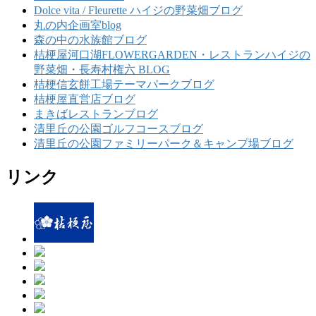
Dolce vita / Fleurette ハイジの野菜畑ブログ
丸の内企画室blog
森の中の水族館ブログ
桔梗屋河口湖FLOWERGARDEN・レストランハイジの
野菜畑・長寿村権六 BLOG
桔梗信玄餅工場テーマパークブログ
桔梗屋直営店ブログ
まきばレストランブログ
清里丘の公園ゴルフコースブログ
清里丘の公園ファミリーパーク＆キャンプ場ブログ
リンク