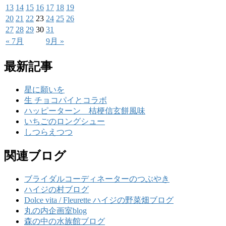
13
14
15
16
17
18
19
20
21
22
23
24
25
26
27
28
29
30
31
« 7月
9月 »
最新記事
星に願いを
生 チョコパイとコラボ
ハッピーターン 桔梗信玄餅風味
いちごのロングシュー
しつらえつつ
関連ブログ
ブライダルコーディネーターのつぶやき
ハイジの村ブログ
Dolce vita / Fleurette ハイジの野菜畑ブログ
丸の内企画室blog
森の中の水族館ブログ