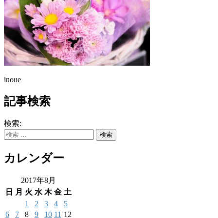
inoue
記事検索
検索:
カレンダー
2017年8月
日
月
火
水
木
金
土
1
2
3
4
5
6
7
8
9
10
11
12