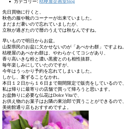
カテゴリー:
桔梗屋企画室blog
先日買物に行くと、
秋色の服や靴のコーナーが出来ていました。
まだまだ暑いので忘れていましたが、
立秋が過ぎたので暦のうえでは秋なんですね。
早いもので明日からお盆。
山梨県民のお盆に欠かせないのが「あべかわ餅」ですよね。
桔梗屋のあべかわ餅は、やわらかくてコシがあり、
香り高いきな粉と濃い黒蜜とのも相性抜群。
毎年楽しみにしていたのですが、
今年はうっかり予約を忘れてしまいました。
しかし、案ずることなかれ。
本日１２日から１６日まで期間限定で販売をしているので、
私は帰りに最寄りの店舗で買って帰ろうと思います。
お盆飾りに必要な仏花はDolce Vitaで、
お供え物のお菓子はお隣の東治郎で買うことができるので、
美術館通り店もおすすめですよ。