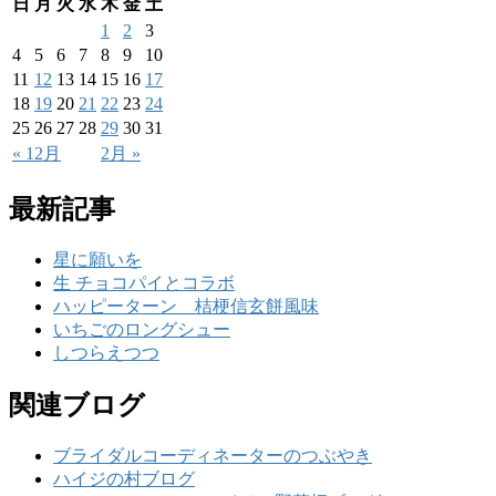
日
月
火
水
木
金
土
1
2
3
4
5
6
7
8
9
10
11
12
13
14
15
16
17
18
19
20
21
22
23
24
25
26
27
28
29
30
31
« 12月
2月 »
最新記事
星に願いを
生 チョコパイとコラボ
ハッピーターン 桔梗信玄餅風味
いちごのロングシュー
しつらえつつ
関連ブログ
ブライダルコーディネーターのつぶやき
ハイジの村ブログ