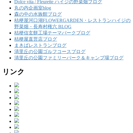
Dolce vita / Fleurette ハイジの野菜畑ブログ
丸の内企画室blog
森の中の水族館ブログ
桔梗屋河口湖FLOWERGARDEN・レストランハイジの
野菜畑・長寿村権六 BLOG
桔梗信玄餅工場テーマパークブログ
桔梗屋直営店ブログ
まきばレストランブログ
清里丘の公園ゴルフコースブログ
清里丘の公園ファミリーパーク＆キャンプ場ブログ
リンク