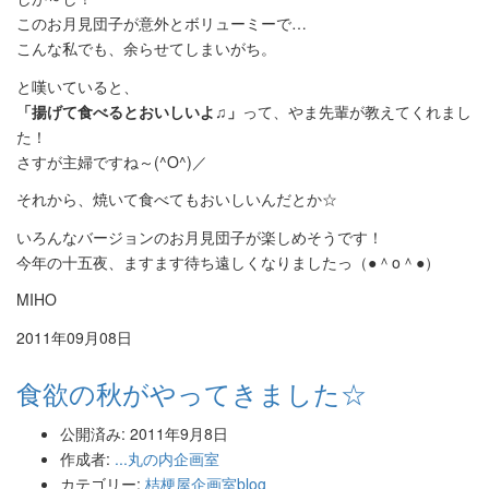
このお月見団子が意外とボリューミーで…
こんな私でも、余らせてしまいがち。
と嘆いていると、
「揚げて食べるとおいしいよ♫」
って、やま先輩が教えてくれまし
た！
さすが主婦ですね～(^O^)／
それから、焼いて食べてもおいしいんだとか☆
いろんなバージョンのお月見団子が楽しめそうです！
今年の十五夜、ますます待ち遠しくなりましたっ（●＾o＾●）
MIHO
2011年09月08日
食欲の秋がやってきました☆
公開済み: 2011年9月8日
作成者:
...丸の内企画室
カテゴリー:
桔梗屋企画室blog