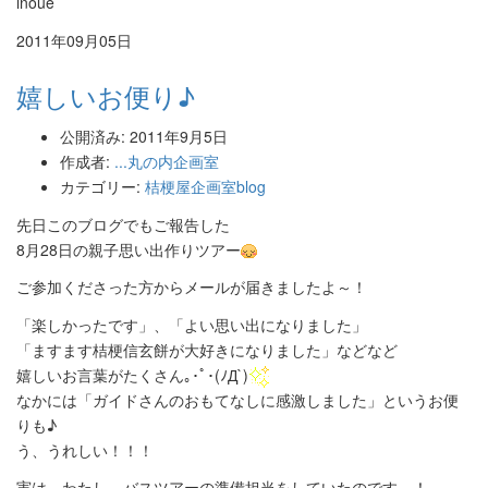
inoue
2011年09月05日
嬉しいお便り♪
公開済み: 2011年9月5日
作成者:
...丸の内企画室
カテゴリー:
桔梗屋企画室blog
先日このブログでもご報告した
8月28日の親子思い出作りツアー
ご参加くださった方からメールが届きましたよ～！
「楽しかったです」、「よい思い出になりました」
「ますます桔梗信玄餅が大好きになりました」などなど
嬉しいお言葉がたくさん｡･ﾟ･(ﾉД`)
なかには「ガイドさんのおもてなしに感激しました」というお便
りも♪
う、うれしい！！！
実は、わたし、バスツアーの準備担当をしていたのです…！