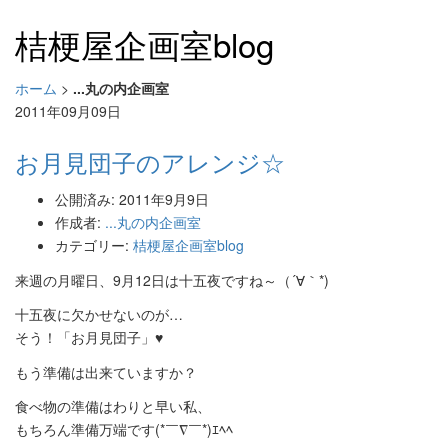
桔梗屋企画室blog
ホーム
>
...丸の内企画室
2011年09月09日
お月見団子のアレンジ☆
公開済み: 2011年9月9日
作成者:
...丸の内企画室
カテゴリー:
桔梗屋企画室blog
来週の月曜日、9月12日は十五夜ですね～（´∀｀*)
十五夜に欠かせないのが…
そう！「お月見団子」♥
もう準備は出来ていますか？
食べ物の準備はわりと早い私、
もちろん準備万端です(*￣∇￣*)ｴﾍﾍ