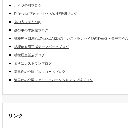
ハイジの村ブログ
Dolce vita / Fleurette ハイジの野菜畑ブログ
丸の内企画室blog
森の中の水族館ブログ
桔梗屋河口湖FLOWERGARDEN・レストランハイジの野菜畑・長寿村権六 
桔梗信玄餅工場テーマパークブログ
桔梗屋直営店ブログ
まきばレストランブログ
清里丘の公園ゴルフコースブログ
清里丘の公園ファミリーパーク＆キャンプ場ブログ
リンク