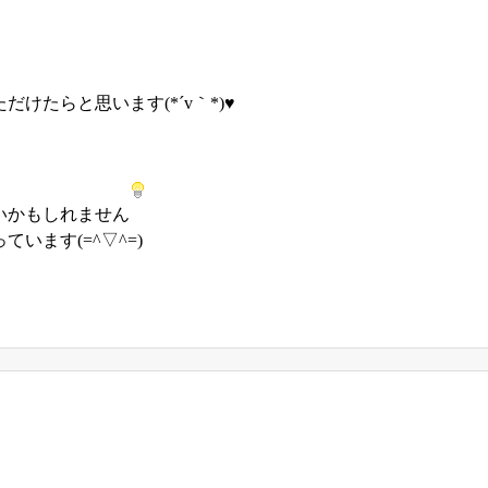
たらと思います(*´v｀*)♥
いかもしれません
ます(=^▽^=)