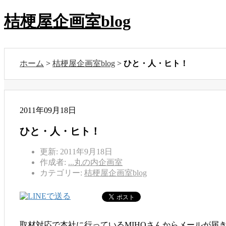
桔梗屋企画室blog
ホーム
>
桔梗屋企画室blog
>
ひと・人・ヒト！
2011年09月18日
ひと・人・ヒト！
更新: 2011年9月18日
作成者:
...丸の内企画室
カテゴリー:
桔梗屋企画室blog
取材対応で本社に行っているMIHOさんからメールが届