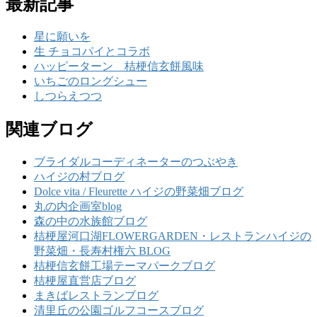
最新記事
星に願いを
生 チョコパイとコラボ
ハッピーターン 桔梗信玄餅風味
いちごのロングシュー
しつらえつつ
関連ブログ
ブライダルコーディネーターのつぶやき
ハイジの村ブログ
Dolce vita / Fleurette ハイジの野菜畑ブログ
丸の内企画室blog
森の中の水族館ブログ
桔梗屋河口湖FLOWERGARDEN・レストランハイジの
野菜畑・長寿村権六 BLOG
桔梗信玄餅工場テーマパークブログ
桔梗屋直営店ブログ
まきばレストランブログ
清里丘の公園ゴルフコースブログ