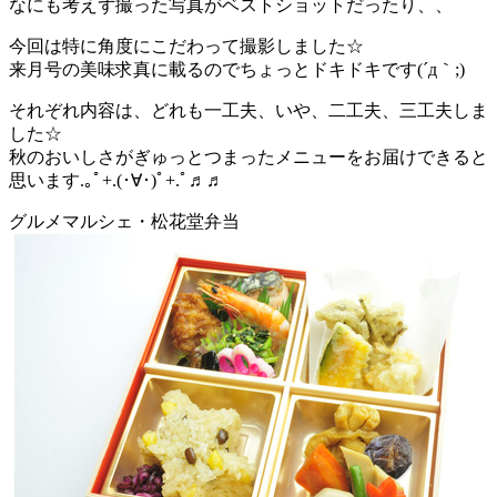
なにも考えず撮った写真がベストショットだったり、、
今回は特に角度にこだわって撮影しました☆
来月号の美味求真に載るのでちょっとドキドキです(´д｀;)
それぞれ内容は、どれも一工夫、いや、二工夫、三工夫しま
した☆
秋のおいしさがぎゅっとつまったメニューをお届けできると
思います.｡ﾟ+.(･∀･)ﾟ+.ﾟ♬♬
グルメマルシェ・松花堂弁当