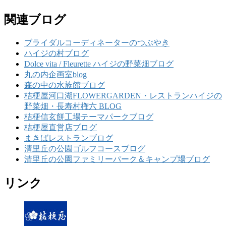
関連ブログ
ブライダルコーディネーターのつぶやき
ハイジの村ブログ
Dolce vita / Fleurette ハイジの野菜畑ブログ
丸の内企画室blog
森の中の水族館ブログ
桔梗屋河口湖FLOWERGARDEN・レストランハイジの
野菜畑・長寿村権六 BLOG
桔梗信玄餅工場テーマパークブログ
桔梗屋直営店ブログ
まきばレストランブログ
清里丘の公園ゴルフコースブログ
清里丘の公園ファミリーパーク＆キャンプ場ブログ
リンク