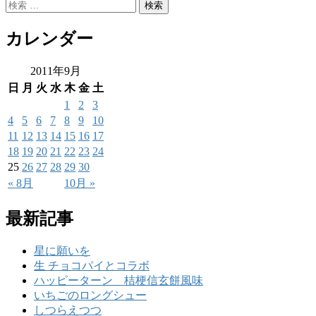
カレンダー
2011年9月
日
月
火
水
木
金
土
1
2
3
4
5
6
7
8
9
10
11
12
13
14
15
16
17
18
19
20
21
22
23
24
25
26
27
28
29
30
« 8月
10月 »
最新記事
星に願いを
生 チョコパイとコラボ
ハッピーターン 桔梗信玄餅風味
いちごのロングシュー
しつらえつつ