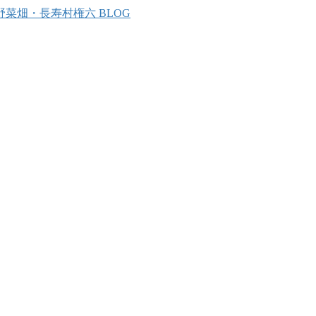
野菜畑・長寿村権六 BLOG