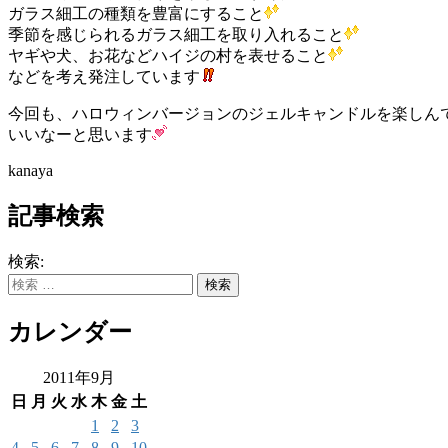
ガラス細工の種類を豊富にすること
季節を感じられるガラス細工を取り入れること
ヤギや犬、お花などハイジの村を表せること
などを考え発注しています
今回も、ハロウィンバージョンのジェルキャンドルを楽しん
いいなーと思います
kanaya
記事検索
検索:
カレンダー
2011年9月
日
月
火
水
木
金
土
1
2
3
4
5
6
7
8
9
10