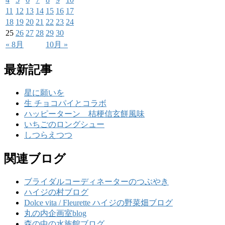
11
12
13
14
15
16
17
18
19
20
21
22
23
24
25
26
27
28
29
30
« 8月
10月 »
最新記事
星に願いを
生 チョコパイとコラボ
ハッピーターン 桔梗信玄餅風味
いちごのロングシュー
しつらえつつ
関連ブログ
ブライダルコーディネーターのつぶやき
ハイジの村ブログ
Dolce vita / Fleurette ハイジの野菜畑ブログ
丸の内企画室blog
森の中の水族館ブログ