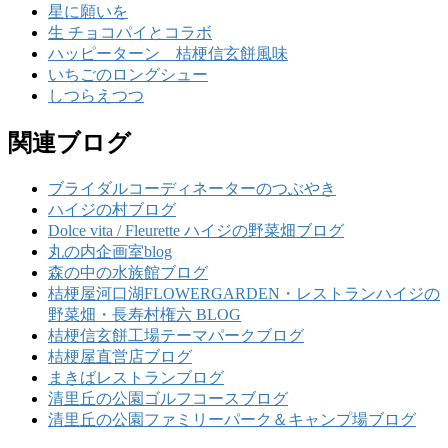
星に願いを
生 チョコパイとコラボ
ハッピーターン 桔梗信玄餅風味
いちごのロングシュー
しつらえつつ
関連ブログ
ブライダルコーディネーターのつぶやき
ハイジの村ブログ
Dolce vita / Fleurette ハイジの野菜畑ブログ
丸の内企画室blog
森の中の水族館ブログ
桔梗屋河口湖FLOWERGARDEN・レストランハイジの
野菜畑・長寿村権六 BLOG
桔梗信玄餅工場テーマパークブログ
桔梗屋直営店ブログ
まきばレストランブログ
清里丘の公園ゴルフコースブログ
清里丘の公園ファミリーパーク＆キャンプ場ブログ