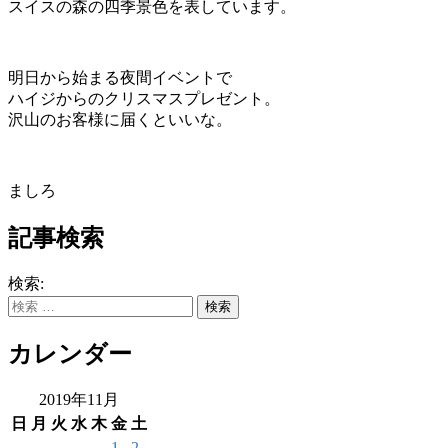
スイスの森の四季景色を表しています。
明日から始まる夜間イベントで
ハイジからのクリスマスプレゼント。
沢山のお客様に届くといいな。
ましろ
記事検索
検索:
カレンダー
2019年11月
日
月
火
水
木
金
土
1
2