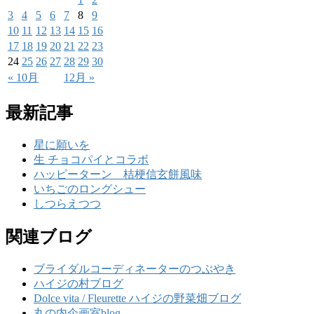
3
4
5
6
7
8
9
10
11
12
13
14
15
16
17
18
19
20
21
22
23
24
25
26
27
28
29
30
« 10月
12月 »
最新記事
星に願いを
生 チョコパイとコラボ
ハッピーターン 桔梗信玄餅風味
いちごのロングシュー
しつらえつつ
関連ブログ
ブライダルコーディネーターのつぶやき
ハイジの村ブログ
Dolce vita / Fleurette ハイジの野菜畑ブログ
丸の内企画室blog