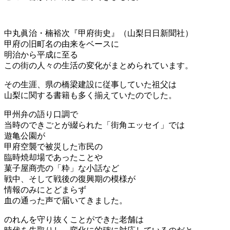
中丸眞治・楠裕次『甲府街史』（山梨日日新聞社）
甲府の旧町名の由来をベースに
明治から平成に至る
この街の人々の生活の変化がまとめられています。
その生涯、県の橋梁建設に従事していた祖父は
山梨に関する書籍も多く揃えていたのでした。
甲州弁の語り口調で
当時のできごとが綴られた「街角エッセイ」では
遊亀公園が
甲府空襲で被災した市民の
臨時焼却場であったことや
菓子屋商売の「粋」な小話など
戦中、そして戦後の復興期の模様が
情報のみにとどまらず
血の通った声で届いてきました。
のれんを守り抜くことができた老舗は