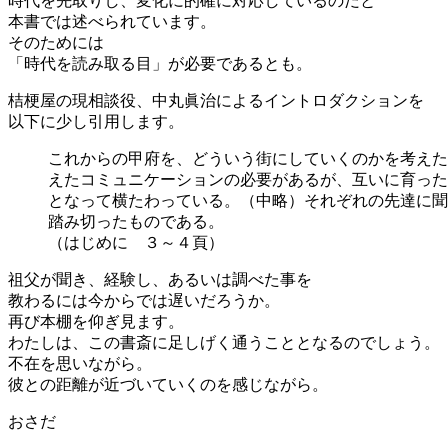
時代を先取りし、変化に的確に対応しているのだと
本書では述べられています。
そのためには
「時代を読み取る目」が必要であるとも。
桔梗屋の現相談役、中丸眞治によるイントロダクションを
以下に少し引用します。
これからの甲府を、どういう街にしていくのかを考えた
えたコミュニケーションの必要があるが、互いに育った
となって横たわっている。（中略）それぞれの先達に聞
踏み切ったものである。
（はじめに ３～４頁）
祖父が聞き、経験し、あるいは調べた事を
教わるには今からでは遅いだろうか。
再び本棚を仰ぎ見ます。
わたしは、この書斎に足しげく通うこととなるのでしょう。
不在を思いながら。
彼との距離が近づいていくのを感じながら。
おさだ