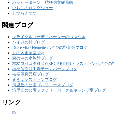
ハッピーターン 桔梗信玄餅風味
いちごのロングシュー
しつらえつつ
関連ブログ
ブライダルコーディネーターのつぶやき
ハイジの村ブログ
Dolce vita / Fleurette ハイジの野菜畑ブログ
丸の内企画室blog
森の中の水族館ブログ
桔梗屋河口湖FLOWERGARDEN・レストランハイジの
桔梗信玄餅工場テーマパークブログ
桔梗屋直営店ブログ
まきばレストランブログ
清里丘の公園ゴルフコースブログ
清里丘の公園ファミリーパーク＆キャンプ場ブログ
リンク