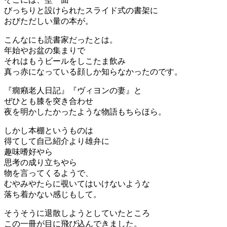
びっちりと設けられたスライド式の書架に
おびただしい量の本が。
こんなにも読書家だったとは。
年始やお盆の集まりで
それはもうビールをしこたま飲み
真っ赤になっている顔しか知らなかったのです。
『癇癪老人日記』『ヴィヨンの妻』と
ぜひとも膝を突き合わせ
夜を明かしたかったような物語もちらほら。
しかし本棚というものは
得てして自己紹介より雄弁に
趣味嗜好やら
思考の成り立ちやら
物を言ってくるようで、
むやみやたらに覗いてはいけないような
落ち着かない感じもして。
そうそうに退散しようとしていたところ
この一冊が目に飛び込んできました。