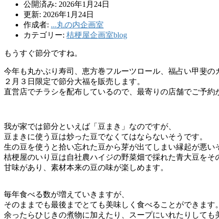
公開済み: 2026年1月24日
更新: 2026年1月24日
作成者:
...丸の内企画室
カテゴリー:
桔梗屋企画室blog
もうすぐ節分ですね。
今年も丸かぶり寿司、恵方巻フルーツロール、福占い甲斐の
２月３日限定で節分大福を販売します。
直営店でチラシを配布しているので、最寄りの店舗でご予約
我が家では節分といえば「豆まき」なのですが、
豆まきに使う豆は炒った豆でなくてはならないそうです。
生の豆を使うと拾い忘れた豆から芽が出てしまい縁起が悪い
桔梗屋のいり豆は自社農ハイジの野菜畑で採れた青大豆をそ
甘味があり、素材本来の豆の味が楽しめます。
毎年食べる数が増えていきますが、
そのままでも最後までとても美味しく食べることができます
余ったらひじきの煮物に加えたり、スープにいれたりしても