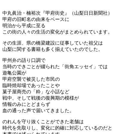
中丸眞治・楠裕次『甲府街史』（山梨日日新聞社）
甲府の旧町名の由来をベースに
明治から平成に至る
この街の人々の生活の変化がまとめられています。
その生涯、県の橋梁建設に従事していた祖父は
山梨に関する書籍も多く揃えていたのでした。
甲州弁の語り口調で
当時のできごとが綴られた「街角エッセイ」では
遊亀公園が
甲府空襲で被災した市民の
臨時焼却場であったことや
菓子屋商売の「粋」な小話など
戦中、そして戦後の復興期の模様が
情報のみにとどまらず
血の通った声で届いてきました。
のれんを守り抜くことができた老舗は
時代を先取りし、変化に的確に対応しているのだと