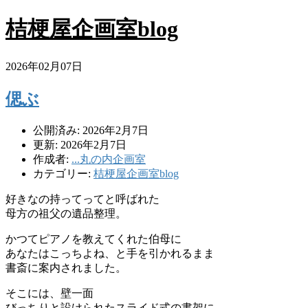
桔梗屋企画室blog
2026年02月07日
偲ぶ
公開済み: 2026年2月7日
更新: 2026年2月7日
作成者:
...丸の内企画室
カテゴリー:
桔梗屋企画室blog
好きなの持ってってと呼ばれた
母方の祖父の遺品整理。
かつてピアノを教えてくれた伯母に
あなたはこっちよね、と手を引かれるまま
書斎に案内されました。
そこには、壁一面
びっちりと設けられたスライド式の書架に