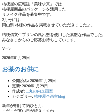
桔梗屋の広報誌「美味求真」では、
桔梗屋商品のパッケージを活用した
リメイク作品を募集中です。
2月号には、
岡山県 林様の作品を掲載させていただきましたよ。
桔梗信玄生プリンの風呂敷を使用した素敵な作品でした。
みなさまからのご応募お待ちしています。
Yuuki
2026年01月29日
お茶のお供に
公開済み: 2026年1月29日
更新: 2026年1月29日
作成者:
...丸の内企画室
カテゴリー:
桔梗屋企画室blog
新年が明けて約ひと月、
まだまだ寒い日が続きますね。