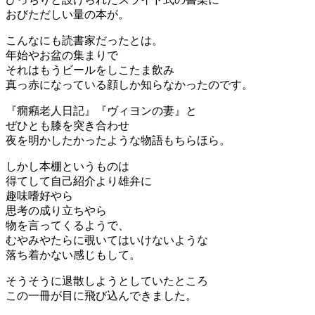
おびただしい量の本が。
こんなにも読書家だったとは。
年始やお盆の集まりで
それはもうビールをしこたま飲み
真っ赤になっている顔しか知らなかったのです。
『癇癪老人日記』『ヴィヨンの妻』と
ぜひとも膝を突き合わせ
夜を明かしたかったような物語もちらほら。
しかし本棚というものは
得てして自己紹介より雄弁に
趣味嗜好やら
思考の成り立ちやら
物を言ってくるようで、
むやみやたらに覗いてはいけないような
落ち着かない感じもして。
そうそうに退散しようとしていたところ
この一冊が目に飛び込んできました。