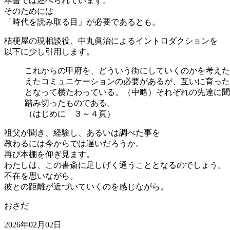
本書では述べられています。
そのためには
「時代を読み取る目」が必要であるとも。
桔梗屋の現相談役、中丸眞治によるイントロダクションを
以下に少し引用します。
これからの甲府を、どういう街にしていくのかを考えた
えたコミュニケーションの必要があるが、互いに育った
となって横たわっている。（中略）それぞれの先達に聞
踏み切ったものである。
（はじめに ３～４頁）
祖父が聞き、経験し、あるいは調べた事を
教わるには今からでは遅いだろうか。
再び本棚を仰ぎ見ます。
わたしは、この書斎に足しげく通うこととなるのでしょう。
不在を思いながら。
彼との距離が近づいていくのを感じながら。
おさだ
2026年02月02日