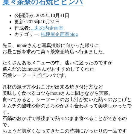
菓々茶寮の石焼ビビンバ
公開済み: 2025年10月31日
更新: 2025年10月31日
作成者:
...丸の内企画室
カテゴリー:
桔梗屋企画室blog
先日、inoueさんと写真撮影に向かった帰りに
お昼ご飯を求めて菓々茶寮韮崎店へ行きました。
たくさんあるメニューの中、迷いに迷ったのですが
選んだのはinoueさんがおすすめしてくれた
石焼シーフードビビンバです。
具材の混ぜ方やおこげが出来る焼き付け方など
美味しく食べるコツをinoueさんに聞きながら実践。
食べてみると、シーフードのお出汁が効いた熱々のおこげと
キムチの酸味や卵のまろやかさも合わさって美味しかったで
す。
石鍋のおかげで最後まで熱々のまま食べることができるの
で、
ちょうど肌寒くなってきたこの時期にぴったりの一品です