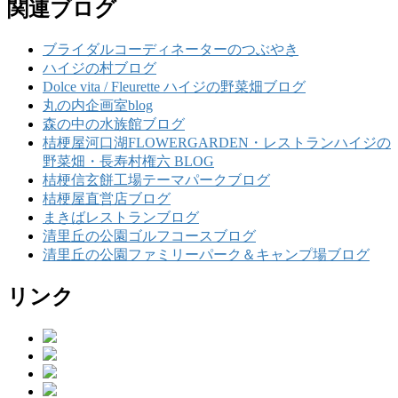
関連ブログ
ブライダルコーディネーターのつぶやき
ハイジの村ブログ
Dolce vita / Fleurette ハイジの野菜畑ブログ
丸の内企画室blog
森の中の水族館ブログ
桔梗屋河口湖FLOWERGARDEN・レストランハイジの
野菜畑・長寿村権六 BLOG
桔梗信玄餅工場テーマパークブログ
桔梗屋直営店ブログ
まきばレストランブログ
清里丘の公園ゴルフコースブログ
清里丘の公園ファミリーパーク＆キャンプ場ブログ
リンク