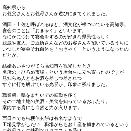
高知県から、
お義父さんとお義母さんが遊びにきてくれました。
酒国・土佐と呼ばれるほど、酒文化が根づいている高知県。
宴会のことは「おきゃく」といいます。
なにかにつけて宴会をするのが好きな県民性らしく
親戚や友人、ご近所さんなどのお客さんを招いているうちに
いつしか宴会それ自体を「おきゃく」というようになったの
だとか。
結婚あいさつがてら高知市を観光したとき
名所の「ひろめ市場」という屋台村に立ち寄ったのですが
見知らぬ人ともお酒を差しつ差されつ
すぐに打ち解けている光景が、印象に残りました。
職業柄、県をまたいでの転勤も多く
その土地土地の美酒・美食を知っているおふたり。
案内する肩にも自然と力が入ります。
西日本でも桔梗信玄餅は有名なようで
工場見学がしたい、職場からもお土産を頼まれているという
お義母さんの熱烈なリクエストを受け