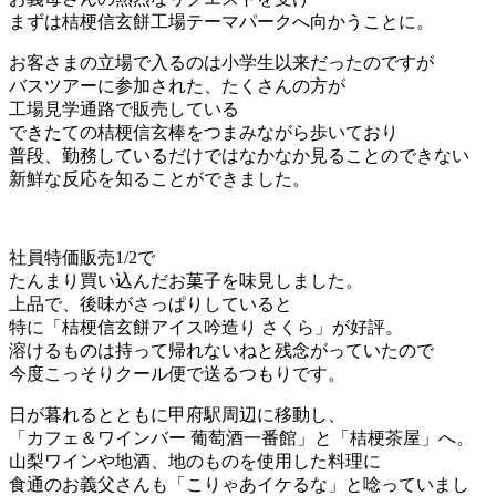
まずは桔梗信玄餅工場テーマパークへ向かうことに。
お客さまの立場で入るのは小学生以来だったのですが
バスツアーに参加された、たくさんの方が
工場見学通路で販売している
できたての桔梗信玄棒をつまみながら歩いており
普段、勤務しているだけではなかなか見ることのできない
新鮮な反応を知ることができました。
社員特価販売1/2で
たんまり買い込んだお菓子を味見しました。
上品で、後味がさっぱりしていると
特に「桔梗信玄餅アイス吟造り さくら」が好評。
溶けるものは持って帰れないねと残念がっていたので
今度こっそりクール便で送るつもりです。
日が暮れるとともに甲府駅周辺に移動し、
「カフェ＆ワインバー 葡萄酒一番館」と「桔梗茶屋」へ。
山梨ワインや地酒、地のものを使用した料理に
食通のお義父さんも「こりゃあイケるな」と唸っていまし