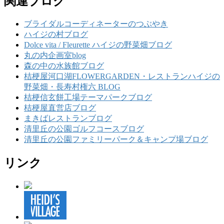
関連ブログ
ブライダルコーディネーターのつぶやき
ハイジの村ブログ
Dolce vita / Fleurette ハイジの野菜畑ブログ
丸の内企画室blog
森の中の水族館ブログ
桔梗屋河口湖FLOWERGARDEN・レストランハイジの
野菜畑・長寿村権六 BLOG
桔梗信玄餅工場テーマパークブログ
桔梗屋直営店ブログ
まきばレストランブログ
清里丘の公園ゴルフコースブログ
清里丘の公園ファミリーパーク＆キャンプ場ブログ
リンク